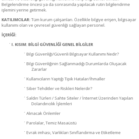
Belgelendirme öncesi ya da sonrasında yapılacak rutin bilgilendirme
işlemini yerine getirmek.
KATILIMCILAR:
Tüm kurum çalışanları. Özellikle bilgiye erişen, bilgisayar
kullanımı olan ve çevresel güvenliği sağlayan personel.
İÇERİĞİ:
I. KISIM: BİLGİ GÜVENLİĞİ GENEL BİLGİLER
´
Bilgi Güvenliği/Güvenli Bilgisayar Kullanımı Nedir?
´
Bilgi Güvenliğinin Sağlanmadığı Durumlarda Oluşacak
´
Zararlar
Kullanıcıların Yaptığı Tipik Hatalar/İhmaller
´
Siber Tehditler ve Riskleri Nelerdir?
´
Saldırı Türleri / Sahte Siteler / İnternet Üzerinden Yapılan
´
Dolandırıcılık İşlemleri
Alınacak Önlemler
´
Parolalar, Temiz Masaüstü
´
Evrak imhası, Varlıkları Sınıflandırma ve Etiketleme
´