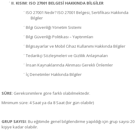
II. KISIM: ISO 27001 BELGESİ HAKKINDA BİLGİLER
´
ISO 27001 Nedir? ISO 27001 Belgesi, Sertifikası Hakkında
´
Bilgiler
Bilgi Güvenliği Yönetim Sistemi
´
Bilgi Güvenliği Politikası – Yaptırımları
´
Bilgisayarlar ve Mobil Cihaz Kullanımı Hakkında Bilgiler
´
Tedarikçi Sözleşmeleri ve Gizlilik Anlaşmaları
´
İnsan Kaynaklarında Alınması Gerekli Önlemler
´
İç Denetimler Hakkında Bilgiler
´
SÜRE:
Gereksinimlere göre farklı olabilmektedir.
Minimum süre: 4 Saat ya da 8 Saat (bir gün olabilir)
GRUP SAYISI:
Bu eğitimde genel bilgilendirme yapıldığı için grup sayısı 20
kişiye kadar olabilir.