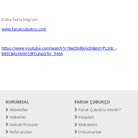
Daha fazla bilgi için:
www.farukcubukcu.com
https://www.youtube.com/watch?v=9w20vBkAcDI&list=PL3dc_-
B83C8AsXkWrS9FCuhp07Io_7H6A
KURUMSAL
FARUK ÇUBUKÇU
Aktiviteler
Faruk Çubukcu Kimdir?
Haberler
Kitapları
Hukuki Konular
Makaleler
Referanslar
Dökümanlar