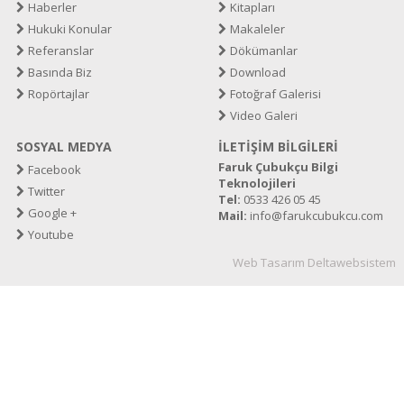
Haberler
Kitapları
Hukuki Konular
Makaleler
Referanslar
Dökümanlar
Basında Biz
Download
Ropörtajlar
Fotoğraf Galerisi
Video Galeri
SOSYAL MEDYA
İLETİŞİM BİLGİLERİ
Faruk Çubukçu Bilgi
Facebook
Teknolojileri
Twitter
Tel:
0533 426 05 45
Google +
Mail:
info@farukcubukcu.com
Youtube
Web Tasarım
Deltawebsistem